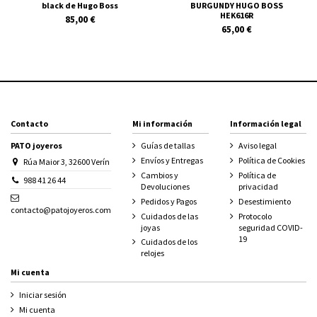
black de Hugo Boss
BURGUNDY HUGO BOSS
HEK616R
85,00 €
65,00 €
Contacto
Mi información
Información legal
PATO joyeros
Guías de tallas
Aviso legal
Envíos y Entregas
Política de Cookies
Rúa Maior 3, 32600 Verín
Cambios y
Política de
988 41 26 44
Devoluciones
privacidad
Pedidos y Pagos
Desestimiento
contacto@patojoyeros.com
Cuidados de las
Protocolo
joyas
seguridad COVID-
19
Cuidados de los
relojes
Mi cuenta
Iniciar sesión
Mi cuenta