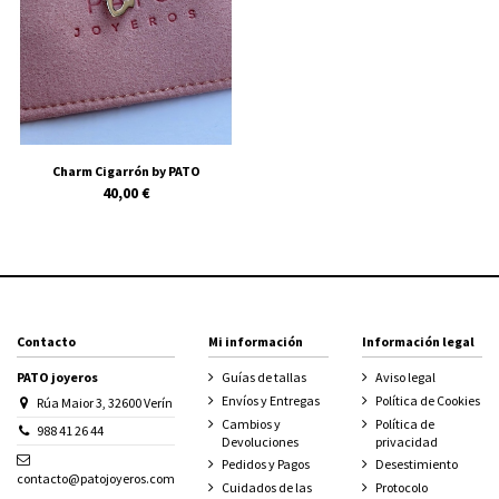
Charm Cigarrón by PATO
40,00 €
Contacto
Mi información
Información legal
PATO joyeros
Guías de tallas
Aviso legal
Envíos y Entregas
Política de Cookies
Rúa Maior 3, 32600 Verín
Cambios y
Política de
988 41 26 44
Devoluciones
privacidad
Pedidos y Pagos
Desestimiento
contacto@patojoyeros.com
Cuidados de las
Protocolo