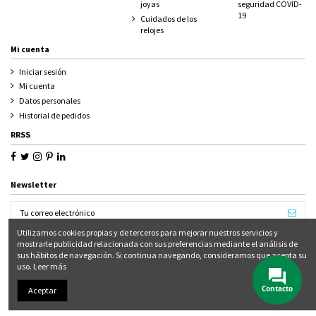
joyas
seguridad COVID-
19
Cuidados de los
relojes
Mi cuenta
Iniciar sesión
Mi cuenta
Datos personales
Historial de pedidos
RRSS
Newsletter
Utilizamos cookies propias y de terceros para mejorar nuestros servicios y
mostrarle publicidad relacionada con sus preferencias mediante el análisis de
sus hábitos de navegación. Si continua navegando, consideramos que acepta su
uso.
Leer más
Contacto
Aceptar
Diseñado por
Initcoms