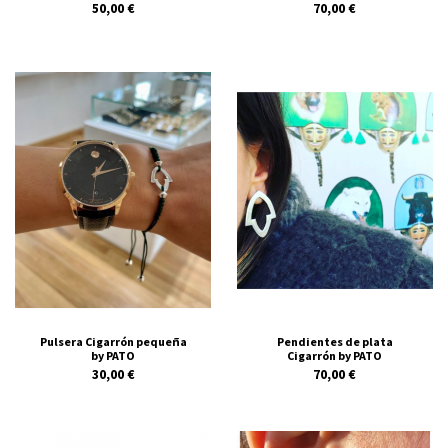
50,00 €
70,00 €
Pulsera Cigarrón pequeña
Pendientes de plata
by PATO
Cigarrón by PATO
30,00 €
70,00 €