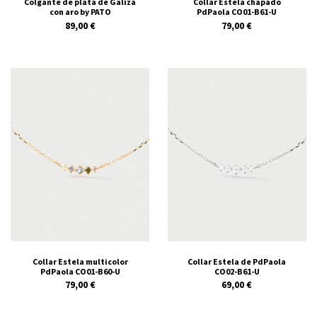
Colgante de plata de Galiza
Collar Estela chapado
con aro by PATO
PdPaola CO01-B61-U
89,00 €
79,00 €
Collar Estela multicolor
Collar Estela de PdPaola
PdPaola CO01-B60-U
CO02-B61-U
79,00 €
69,00 €