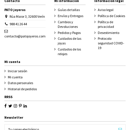
Contacto
Mi información
Información legal
PATO joyeros
Guías de tallas
Aviso legal
Envíos y Entregas
Política de Cookies
Rúa Maior 3, 32600 Verín
Cambios y
Política de
988 41 26 44
Devoluciones
privacidad
Pedidos y Pagos
Desestimiento
contacto@patojoyeros.com
Cuidados de las
Protocolo
joyas
seguridad COVID-
19
Cuidados de los
relojes
Mi cuenta
Iniciar sesión
Mi cuenta
Datos personales
Historial de pedidos
RRSS
Newsletter