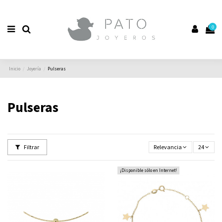
0
Inicio
Joyería
Pulseras
Pulseras
Filtrar
Relevancia
24
¡Disponible sólo en Internet!