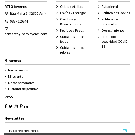
PATO joyeros
Guías de tallas
Aviso legal
Envíos y Entregas
Política de Cookies
Rúa Maior 3, 32600 Verín
Cambios y
Política de
988 41 26 44
Devoluciones
privacidad
Pedidos y Pagos
Desestimiento
contacto@patojoyeros.com
Cuidados de las
Protocolo
joyas
seguridad COVID-
19
Cuidados de los
relojes
Mi cuenta
Iniciar sesión
Mi cuenta
Datos personales
Historial de pedidos
RRSS
Newsletter