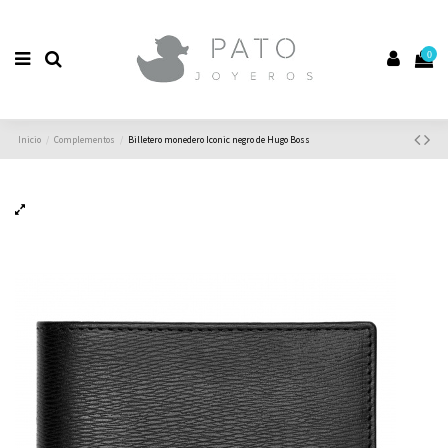
0
Inicio
Complementos
Billetero monedero Iconic negro de Hugo Boss