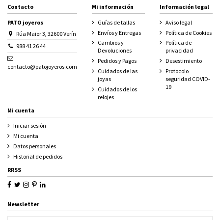
Contacto
Mi información
Información legal
PATO joyeros
Guías de tallas
Aviso legal
Envíos y Entregas
Política de Cookies
Rúa Maior 3, 32600 Verín
Cambios y
Política de
988 41 26 44
Devoluciones
privacidad
Pedidos y Pagos
Desestimiento
contacto@patojoyeros.com
Cuidados de las
Protocolo
joyas
seguridad COVID-
19
Cuidados de los
relojes
Mi cuenta
Iniciar sesión
Mi cuenta
Datos personales
Historial de pedidos
RRSS
Newsletter