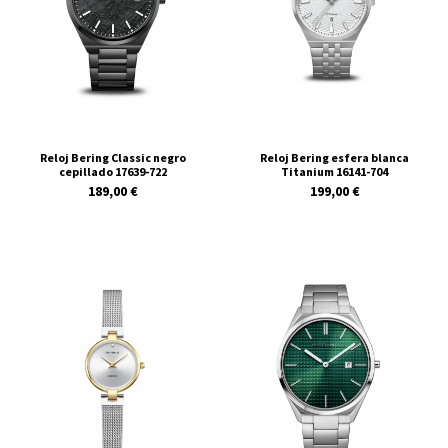
Reloj Bering Classic negro
Reloj Bering esfera blanca
cepillado 17639-722
Titanium 16141-704
189,00 €
199,00 €