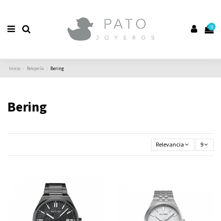
0
Inicio
Relojería
Bering
Bering
Relevancia
9