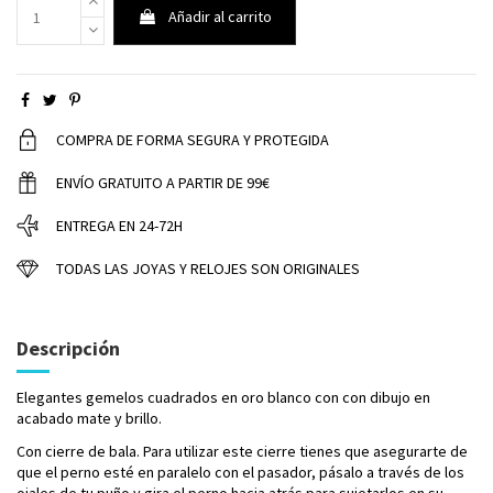
Añadir al carrito
COMPRA DE FORMA SEGURA Y PROTEGIDA
ENVÍO GRATUITO A PARTIR DE 99€
ENTREGA EN 24-72H
TODAS LAS JOYAS Y RELOJES SON ORIGINALES
Descripción
Elegantes gemelos cuadrados en oro blanco con con dibujo en
acabado mate y brillo.
Con cierre de bala. Para utilizar este cierre tienes que asegurarte de
que el perno esté en paralelo con el pasador, pásalo a través de los
ojales de tu puño y gira el perno hacia atrás para sujetarlos en su