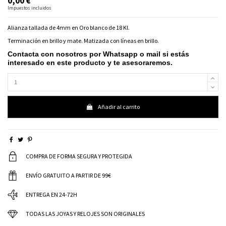
0,00 €
Impuestos incluidos
Alianza tallada de 4mm en Oro blanco de 18 Kl.
Terminación en brillo y mate. Matizada con líneas en brillo.
Contacta con nosotros por Whatsapp o mail si estás
interesado en este producto y te asesoraremos.
Añadir al carrito
COMPRA DE FORMA SEGURA Y PROTEGIDA
ENVÍO GRATUITO A PARTIR DE 99€
ENTREGA EN 24-72H
TODAS LAS JOYAS Y RELOJES SON ORIGINALES