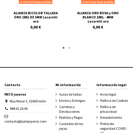
Artículo bajo pedido
Artículo bajo pedido
ALIANZA BICOLOR TALLADA
ALIANZA ORO ROSA y ORO
ORO 18KL DE 5MM Lucarelli
BLANCO 18KL - 4MM
oro
Lucarelli oro
0,00 €
0,00 €
Contacto
Mi información
Información legal
PATO joyeros
Guías de tallas
Aviso legal
Envíos y Entregas
Política de Cookies
Rúa Maior 3, 32600 Verín
Cambios y
Política de
988 41 26 44
Devoluciones
privacidad
Pedidos y Pagos
Desestimiento
contacto@patojoyeros.com
Cuidados de las
Protocolo
joyas
seguridad COVID-